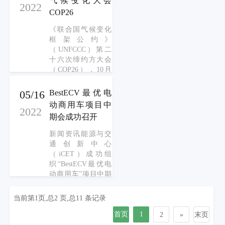
气候变化大会
2022
目的研究成果向参
COP26
会专家进行了总结
汇报，并认真听取
《联合国气候变化
了与会专家对项目
框架公约》
成果的意见与建
（UNFCCC）第二
议，并与专家一起
十六次缔约方大会
对项目的下一步研
（COP26），10月
究方向进行了分析
31日至11月12日在
和展望。
英国苏格兰城市格
05/16
BestECV最优电
拉斯哥召开。本次
动商用车项目中
2022
大会包括UNFCCC
期会成功召开
第26次缔约方会议
等多个相关活动，
新闻资讯能源与交
就《公约》、《京
通创新中心
都议定书》、《巴
（iCET）成功组
黎协定》及《公
织“BestECV最优电
约》附属机构下的
动商用车”项目中期
国家自主贡献、市
研讨会。来自高
场机制、适应、资
校、企业、行业组
当前第1页,总2 页,总11 条记录
金、技术、透明
织以及研究机构的
度、应对措施、能
近20位专家参会。
首页
1
2
»
末页
力建设、农业、航
iCET就以上项目的