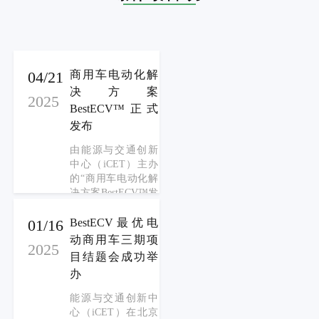
04/21
商用车电动化解
决方案
2025
BestECV™正式
发布
由能源与交通创新
中心（iCET）主办
的“商用车电动化解
决方案BestECV™发
布会”在北京成功举
办。会议聚焦双碳
01/16
BestECV最优电
目标下商用车电动
动商用车三期项
2025
化转型痛点，为用
目结题会成功举
户提供全生命周期
办
转型路径规划工
具，来自政府机
能源与交通创新中
构、车企、运营
心（iCET）在北京