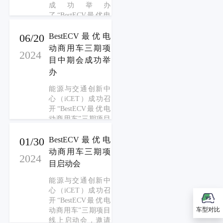
商、研究机构等多
成功举办
位行业代表齐聚一
了“BestECV最优电
堂，共同见证
动商用车”三期项目
BestECV™核算大模
结题会议。来自高
06/20
BestECV最优电
型的发布，探讨商
校、行业组织和研
动商用车三期项
用车电动化转型的
2024
究机构的10余位专
目中期会成功举
关键路径与创新实
家通过线上与线下
践。
办
相结合的方式参与
了此次会议。会议
能源与交通创新中
中，iCET对三期项
心（iCET）成功召
目的研究成果和调
开“BestECV最优电
研案例进行了全面
动商用车”三期项目
汇报，并认真听取
中期会。来自高
了专家们关于项目
校、企业、行业组
01/30
BestECV最优电
完成情况的意见和
织以及研究机构的
动商用车三期项
建议。同时，与会
2024
10余位专家以线上
目启动会
专家还就项目的优
及线下的形式参与
化方向进行了深入
会议。iCET就三期
能源与交通创新中
分析与探讨。
项目的研究进展及
心（iCET）成功召
调研结果向参会专
开“BestECV最优电
家进行了总结汇
车型对比
动商用车”三期项目
报，认真听取了与
线上启动会，邀请