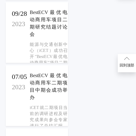
会专家对项目进展
来自高校、行业组
的意见与建议，并
织以及研究机构的
09/28
BestECV最优电
与专家一起对项目
专家参会。iCET对
动商用车项目二
的下一步深入方向
2023
三期项目工作计划
期研究结题讨论
进行了分析和探
做了详细的介绍，
讨。
会
并与专家展开了深
度的探讨。
能源与交通创新中
心（iCET）成功召
开“BestECV最优电
动商用车”项目二期
回到顶部
研究结题讨论会。
来自高校、企业、
07/05
BestECV最优电
行业组织以及研究
动商用车二期项
2023
机构的10余位专家
目中期会成功举
以线上及线下的形
办
式参与会议。iCET
就二期项目的研究
iCET就二期项目当
成果及调研结果向
前的调研进程及研
参会专家进行了总
究成果向参会专家
结汇报，认真听取
进行了总结汇报，
了与会专家对项目
并认真听取了与会
最终成果的意见与