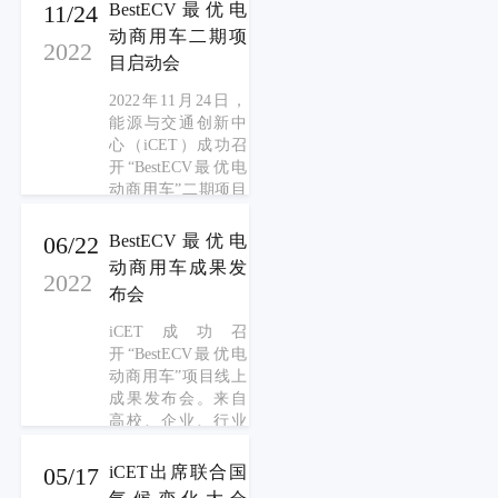
专家对项目目前成
11/24
BestECV最优电
建议，并与专家一
果的意见与建议，
动商用车二期项
起对项目的下一期
2022
并与专家一起对项
目启动会
研究方向进行了分
目的下一步研究方
析和展望。
向进行了分析和展
2022年11月24日，
望。
能源与交通创新中
心（iCET）成功召
开“BestECV最优电
动商用车”二期项目
线上启动会。来自
高校、企业、行业
06/22
BestECV最优电
组织以及研究机构
动商用车成果发
2022
的20余位专家参
布会
会。iCET对二期项
目工作计划做了详
iCET成功召
细的介绍，并与专
开“BestECV最优电
家展开了深度的探
动商用车”项目线上
讨。
成果发布会。来自
高校、企业、行业
组织以及研究机构
的近30位专家参
05/17
iCET出席联合国
会。iCET就以上项